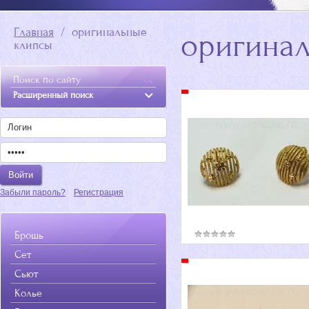
Главная
  /  оригинальные 
оригина
клипсы
Расширенный поиск
Забыли пароль?
Регистрация
Брошь
Сет
Сьют
Колье