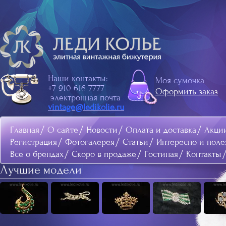
Наши контакты:
Моя сумочка
+7 910 616 7777
Оформить заказ
электронная почта
vintage@ledikolie.ru
Главная
О сайте
Новости
Оплата и доставка
Акци
Регистрация
Фотогалерея
Статьи
Интересно и поле
Все о брендах
Скоро в продаже
Гостиная
Контакты
Лучшие модели