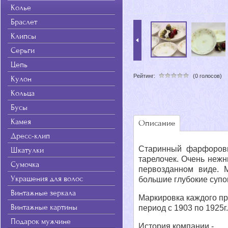
Колье
Браслет
Клипсы
Серьги
Цепь
Рейтинг:
(0 голосов)
Кулон
Кольца
Бусы
Камея
Описание
Дресс-клип
Старинный фарфоровый
Шкатулки
тарелочек. Очень нежн
Сумочка
первозданном виде. 
Украшения для волос
большие глубокие супо
Винтажные зеркала
Маркировка каждого пр
Винтажные картины
период с 1903 по 1925г
Подарок мужчине
История компании -