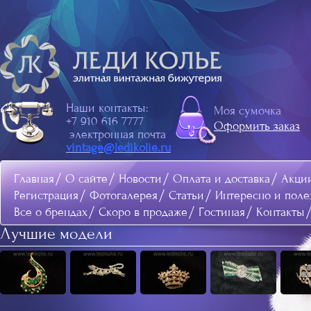
Наши контакты:
Моя сумочка
+7 910 616 7777
Оформить заказ
электронная почта
vintage@ledikolie.ru
Главная
О сайте
Новости
Оплата и доставка
Акци
Регистрация
Фотогалерея
Статьи
Интересно и поле
Все о брендах
Скоро в продаже
Гостиная
Контакты
Лучшие модели