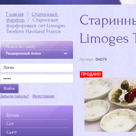
Главная
  /  
Старинный 
Старинн
фарфор
  /  Старинный 
фарфоровый сет Limoges 
Teodore Haviland France
Limoges 
Расширенный поиск
Артикул:
SH079
ПРОДАНО
Забыли пароль?
Регистрация
Брошь
Сет
Сьют