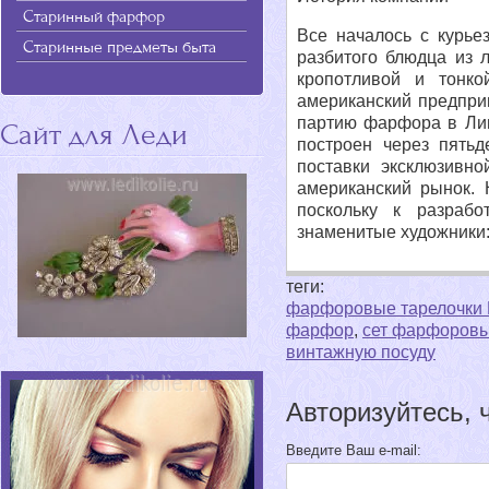
Старинный фарфор
Все началось с курье
Старинные предметы быта
разбитого блюдца из 
кропотливой и тонко
американский предпри
партию фарфора в Лим
Сайт для Леди
построен через пятьд
поставки эксклюзивн
американский рынок.
поскольку к разраб
знаменитые художники:
теги:
фарфоровые тарелочки 
фарфор
,
сет фарфоровы
винтажную посуду
Авторизуйтесь, 
Введите Ваш e-mail: