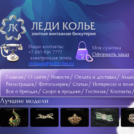
Наши контакты:
Моя сумочка
+7 910 616 7777
Оформить заказ
электронная почта
vintage@ledikolie.ru
Главная
О сайте
Новости
Оплата и доставка
Акци
Регистрация
Фотогалерея
Статьи
Интересно и поле
Все о брендах
Скоро в продаже
Гостиная
Контакты
Лучшие модели