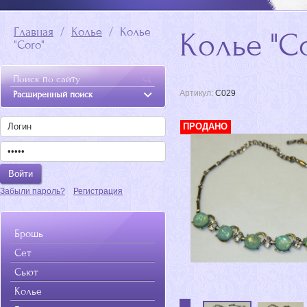
Главная
  /  
Колье
  /  Колье 
Колье "C
"Coro"
Артикул:
C029
Расширенный поиск
ПРОДАНО
Забыли пароль?
Регистрация
Брошь
Сет
Сьют
Колье