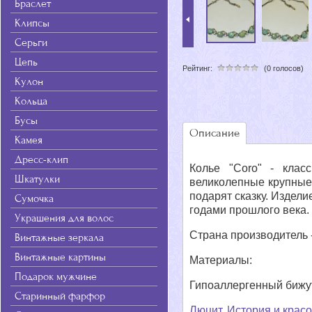
Браслет
Клипсы
Серьги
Цепь
Рейтинг:
(0 голосов)
Кулон
Кольца
Бусы
Описание
Камея
Дресс-клип
Колье "Coro" - клас
Шкатулки
великолепные крупные 
подарят сказку. Издели
Сумочка
годами прошлого века.
Украшения для волос
Страна производитель 
Винтажные зеркала
Винтажные картины
Материалы:
Подарок мужчине
Гипоаллергенный бижут
Старинный фарфор
Люцит. История и красо