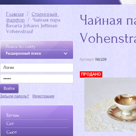
Главная
  /  
Старинный 
Чайная п
фарфор
  /  Чайная пара 
Bavaria Johann Jettman 
Vohenstrauf
Vohenstr
Расширенный поиск
Артикул:
Nb109
ПРОДАНО
Забыли пароль?
Регистрация
Брошь
Сет
Сьют