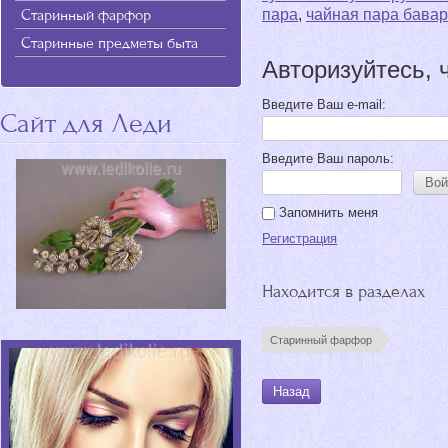
пара
,
чайная пара бава
Старинный фарфор
Старинные предметы быта
Авторизуйтесь, 
Введите Ваш e-mail:
Сайт для Леди
Введите Ваш пароль:
Вой
Запомнить меня
Регистрация
Находится в разделах
Старинный фарфор
Назад