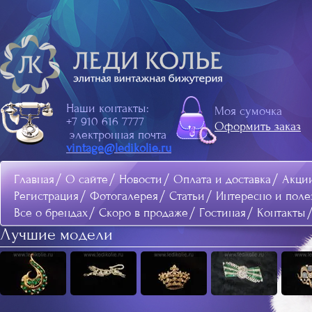
Наши контакты:
Моя сумочка
+7 910 616 7777
Оформить заказ
электронная почта
vintage@ledikolie.ru
Главная
О сайте
Новости
Оплата и доставка
Акци
Регистрация
Фотогалерея
Статьи
Интересно и поле
Все о брендах
Скоро в продаже
Гостиная
Контакты
Лучшие модели