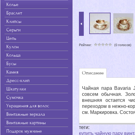
Колье
Браслет
Клипсы
Серьги
Цепь
Рейтинг:
(0 голосов)
Кулон
Кольца
Бусы
Камея
Описание
Дресс-клип
Чайная пара Bavaria J
Шкатулки
совсем обычная. Зол
Сумочка
внешняя остается чи
Украшения для волос
переходом в нежно-кор
см. Маркировка. Состо
Винтажные зеркала
Винтажные картины
теги:
Подарок мужчине
купить чайную пару вин