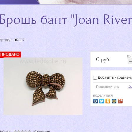
Брошь бант "Joan River
Артикул:
JR007
ПРОДАНО
Кол
0
руб.
Добавить к сравнен
Jo
Производитель
поделиться
Рейтинг:
(0 голосов)