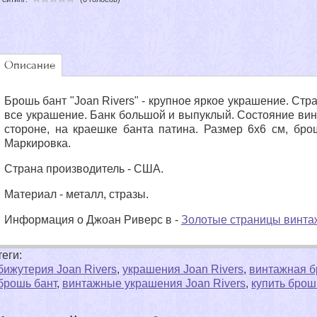
Описание
Брошь бант "Joan Rivers" - крупное яркое украшение. Стр
все украшение. Банк большой и выпуклый. Состояние вин
стороне, на краешке банта патина. Размер 6х6 см, бр
Маркировка.
Страна производитель - США.
Материал - металл, стразы.
Информация о Джоан Риверс в -
Золотые страницы винта
теги:
бижутерия Joan Rivers
,
украшения Joan Rivers
,
винтажная б
брошь бант
,
винтажные украшения Joan Rivers
,
купить брош