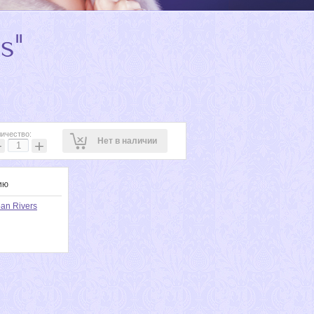
s"
ичество:
Нет в наличии
−
+
ию
an Rivers