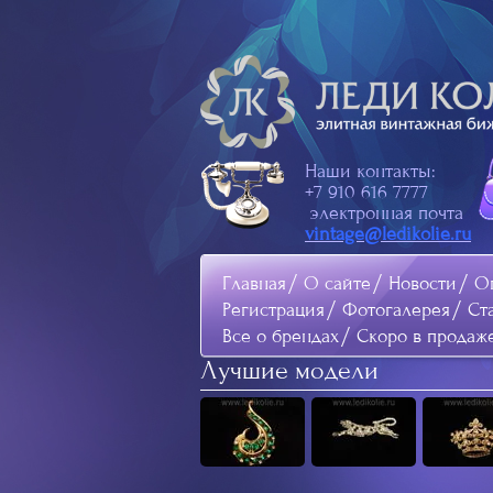
Наши контакты:
+7 910 616 7777
электронная почта
vintage@ledikolie.ru
Главная
О сайте
Новости
Оп
Регистрация
Фотогалерея
Ст
Все о брендах
Скоро в продаж
Лучшие модели