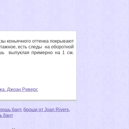
азы коньячного оттенка покрывают
тажное, есть следы на оборотной
ошь выпуклая примерно на 1 см.
жа. Джоан Риверс
рошь бант
,
броши от Joan Rivers
,
ь бант