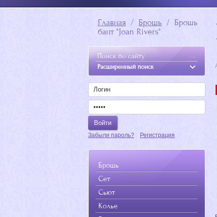
Главная
  /  
Брошь
  /  Брошь 
бант "Joan Rivers"
Расширенный поиск
Забыли пароль?
Регистрация
Брошь
Сет
Сьют
Колье